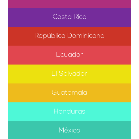
Costa Rica
República Dominicana
Ecuador
El Salvador
Guatemala
Honduras
México