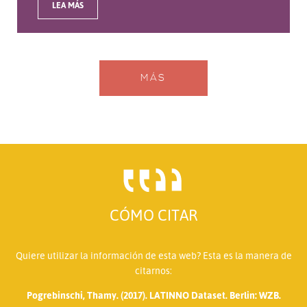
LEA MÁS
MÁS
CÓMO CITAR
Quiere utilizar la información de esta web? Esta es la manera de
citarnos:
Pogrebinschi, Thamy. (2017). LATINNO Dataset. Berlin: WZB.