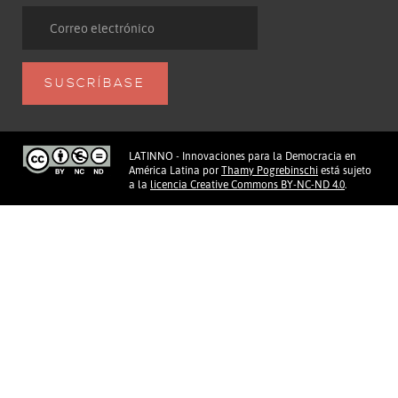
LATINNO - Innovaciones para la Democracia en
América Latina
por
Thamy Pogrebinschi
está sujeto
a la
licencia Creative Commons BY-NC-ND 4.0
.