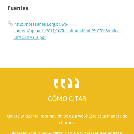
Fuentes
http://nossailheus.org.br/wp-
content/uploads/2017/10/Resultado-Mini-P%C3%BAblico-
Ilh%C3%A9us.pdf
CÓMO CITAR
Quiere utilizar la información de esta web? Esta es la manera de
citarnos:
Pogrebinschi, Thamy. (2017). LATINNO Dataset. Berlin: WZB.