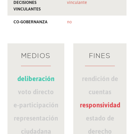
DECISIONES
vinculante
VINCULANTES
CO-GOBERNANZA
no
MEDIOS
FINES
deliberación
rendición de
voto directo
cuentas
e-participación
responsividad
representación
estado de
ciudadana
derecho