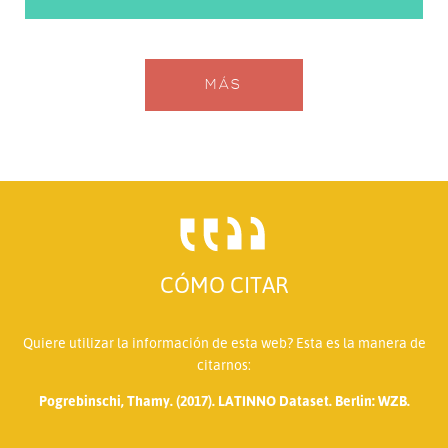
MÁS
CÓMO CITAR
Quiere utilizar la información de esta web? Esta es la manera de
citarnos:
Pogrebinschi, Thamy. (2017). LATINNO Dataset. Berlin: WZB.