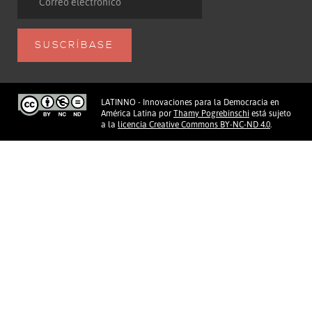
LATINNO - Innovaciones para la Democracia en
América Latina
por
Thamy Pogrebinschi
está sujeto
a la
licencia Creative Commons BY-NC-ND 4.0
.