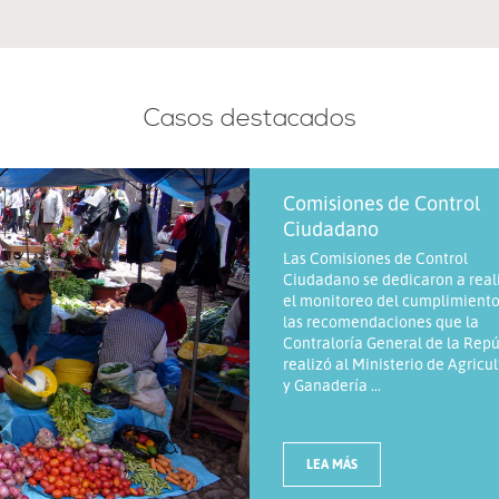
Casos destacados
Comisiones de Control
Ciudadano
Las Comisiones de Control
Ciudadano se dedicaron a real
el monitoreo del cumplimiento
las recomendaciones que la
Contraloría General de la Repú
realizó al Ministerio de Agricu
y Ganadería ...
LEA MÁS