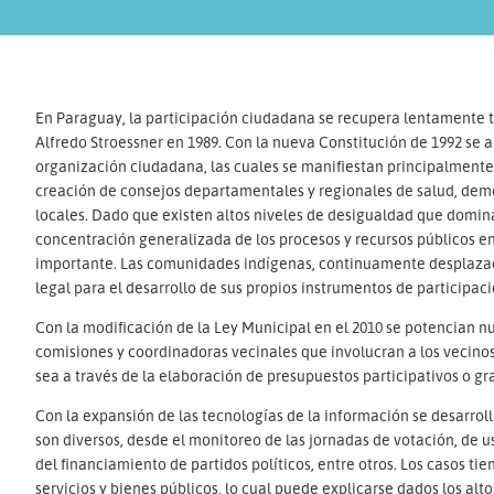
En Paraguay, la participación ciudadana se recupera lentamente tr
Alfredo Stroessner en 1989. Con la nueva Constitución de 1992 se ab
organización ciudadana, las cuales se manifiestan principalmente
creación de consejos departamentales y regionales de salud, de
locales. Dado que existen altos niveles de desigualdad que domina
concentración generalizada de los procesos y recursos públicos en l
importante. Las comunidades indígenas, continuamente desplazada
legal para el desarrollo de sus propios instrumentos de participac
Con la modificación de la Ley Municipal en el 2010 se potencian n
comisiones y coordinadoras vecinales que involucran a los vecinos
sea a través de la elaboración de presupuestos participativos o gr
Con la expansión de las tecnologías de la información se desarroll
son diversos, desde el monitoreo de las jornadas de votación, de u
del financiamiento de partidos políticos, entre otros. Los casos ti
servicios y bienes públicos, lo cual puede explicarse dados los alt