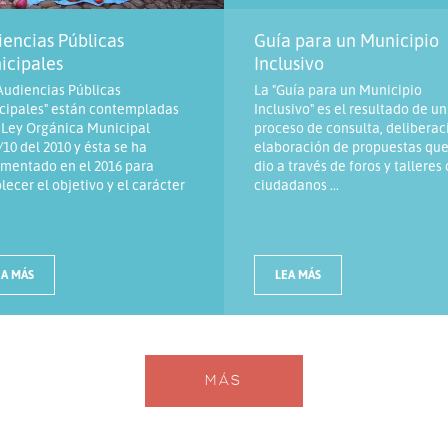
encias Públicas
Guía para un Municipio
icipales
Inclusivo
Audiencias Públicas
La "Guía para un Municipio
cipales" están contempladas
Inclusivo" es el resultado de un
 Ley Orgánica Municipal
proceso de consulta, deliberac
/10 del 2010 y ésta se ha
elaboración de propuestas que
mentado en el 2016 para
dio a través de foros y talleres
lecer el objetivo y el carácter
ciudadanos ...
EA MÁS
LEA MÁS
MÁS