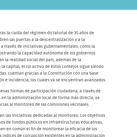
as la caída del régimen dictatorial de 35 años de
ren las puertas a la descentralización y a la
 a través de iniciativas gubernamentales, como la
mostrando la capacidad autónoma de los gobiernos
n la realidad social del país, además de la
a capital, el rol activo de estos consejos sigue siendo
s, cuentan gracias a la Constitución con una base
ión e incidencia, los cuales ya se encuentran avanzados.
uevas formas de participación ciudadana, a través de
 en la administración local de forma más directa, ya
acias al monitoreo de las comisiones vecinales.
an las iniciativas dedicadas al monitoreo. Los objetivos
sos de fondos públicos en infraestructuras educativas,
enen en común el fin de monitorear la eficacia de los
os índices de corrupción existentes en la administración