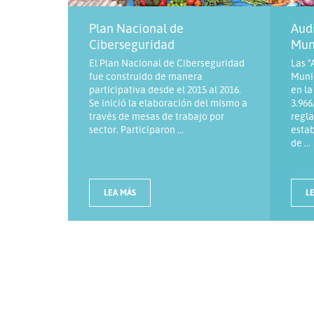
Plan Nacional de
Audi
Ciberseguridad
Mun
El Plan Nacional de Ciberseguridad
Las "
fue construido de manera
Muni
participativa desde el 2015 al 2016.
en la
Se inició la elaboración del mismo a
3.966
través de mesas de trabajo por
regla
sector. Participaron ...
estab
de ...
LEA MÁS
L