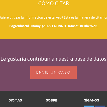
CÓMO CITAR
Quiere utilizar la información de esta web? Esta es la manera de citarnos
Pogrebinschi, Thamy. (2017). LATINNO Dataset. Berlin: WZB.
¿Le gustaría contribuir a nuestra base de datos
ENVÍE UN CASO
IDIOMAS
SOBRE
SÍGANOS