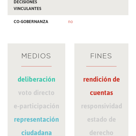
DECISIONES
VINCULANTES
CO-GOBERNANZA
no
MEDIOS
FINES
deliberación
rendición de
voto directo
cuentas
e-participación
responsividad
representación
estado de
ciudadana
derecho