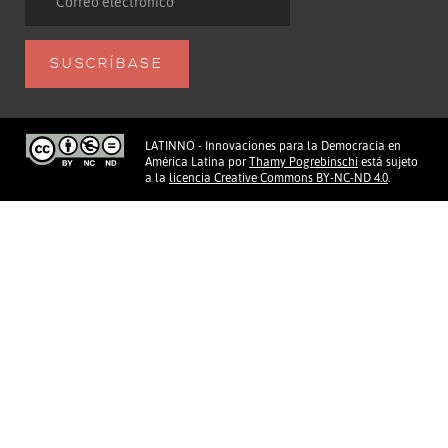
LATINNO - Innovaciones para la Democracia en
América Latina
por
Thamy Pogrebinschi
está sujeto
a la
licencia Creative Commons BY-NC-ND 4.0
.