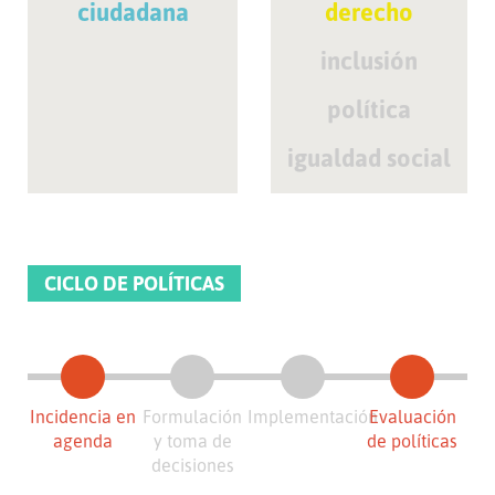
ciudadana
derecho
inclusión
política
igualdad social
CICLO DE POLÍTICAS
Incidencia en
Formulación
Implementación
Evaluación
agenda
y toma de
de políticas
decisiones