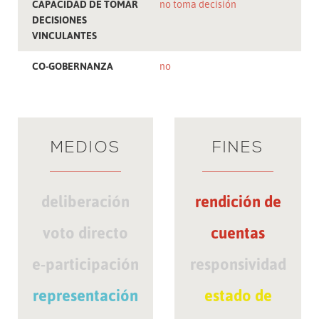
CAPACIDAD DE TOMAR
no toma decisión
DECISIONES
VINCULANTES
CO-GOBERNANZA
no
MEDIOS
FINES
deliberación
rendición de
voto directo
cuentas
e-participación
responsividad
representación
estado de