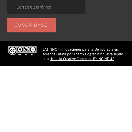
LATINNO - Innovaciones para la Democracia en
América Latina
por
Thamy Pogrebinschi
está sujeto
a la
licencia Creative Commons BY-NC-ND 4.0
.