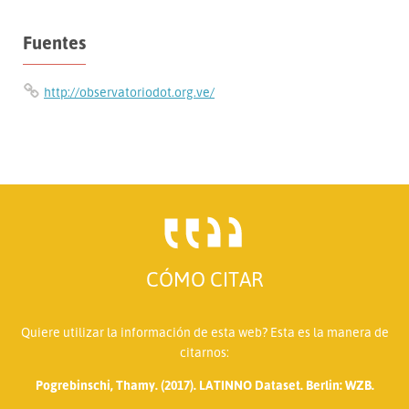
Fuentes
http://observatoriodot.org.ve/
CÓMO CITAR
Quiere utilizar la información de esta web? Esta es la manera de
citarnos:
Pogrebinschi, Thamy. (2017). LATINNO Dataset. Berlin: WZB.