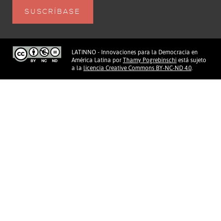
LATINNO - Innovaciones para la Democracia en
América Latina
por
Thamy Pogrebinschi
está sujeto
a la
licencia Creative Commons BY-NC-ND 4.0
.