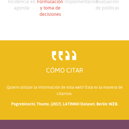
Incidencia en
Formulación
Implementación
Evaluación
agenda
y toma de
de políticas
decisiones
CÓMO CITAR
Quiere utilizar la información de esta web? Esta es la manera de
citarnos:
Pogrebinschi, Thamy. (2017). LATINNO Dataset. Berlin: WZB.