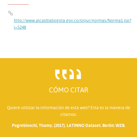
http://www.alcaldiabogota.gov.co/sisjur/normas/Norma1.jsp?
i=5248
CÓMO CITAR
Quiere utilizar la información de esta web? Esta es la manera de
citarnos:
Pogrebinschi, Thamy. (2017). LATINNO Dataset. Berlin: WZB.