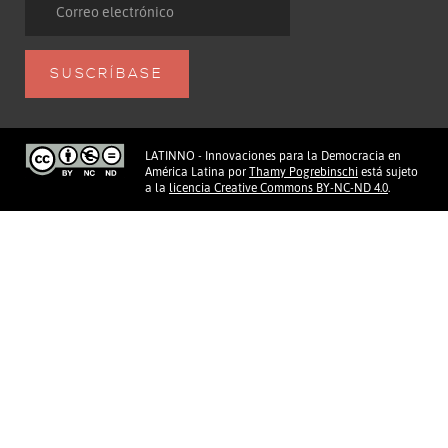
LATINNO - Innovaciones para la Democracia en
América Latina
por
Thamy Pogrebinschi
está sujeto
a la
licencia Creative Commons BY-NC-ND 4.0
.