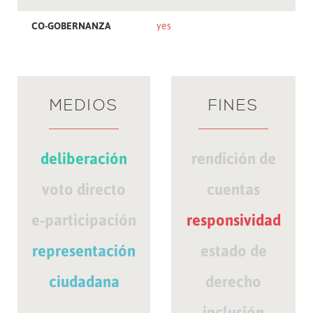
CO-GOBERNANZA
yes
MEDIOS
FINES
deliberación
rendición de
voto directo
cuentas
e-participación
responsividad
representación
estado de
ciudadana
derecho
inclusión