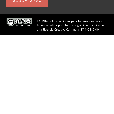
LATINNO - Innovaciones para la Democracia en
América Latina
por
Thamy Pogrebinschi
está sujeto
a la
licencia Creative Commons BY-NC-ND 4.0
.