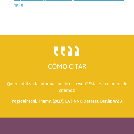
mt=8
CÓMO CITAR
Quiere utilizar la información de esta web? Esta es la manera de
citarnos:
Pogrebinschi, Thamy. (2017). LATINNO Dataset. Berlin: WZB.