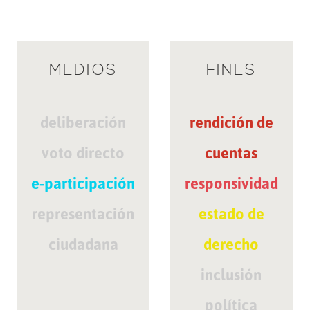
MEDIOS
FINES
deliberación
rendición de
voto directo
cuentas
e-participación
responsividad
representación
estado de
ciudadana
derecho
inclusión
política