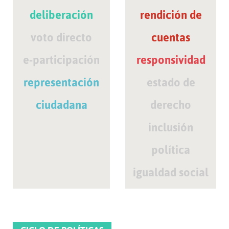
deliberación
rendición de
voto directo
cuentas
e-participación
responsividad
representación
estado de
ciudadana
derecho
inclusión
política
igualdad social