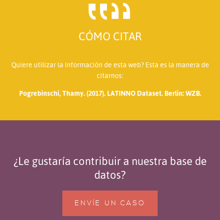
CÓMO CITAR
Quiere utilizar la información de esta web? Esta es la manera de
citarnos:
Pogrebinschi, Thamy. (2017). LATINNO Dataset. Berlin: WZB.
¿Le gustaría contribuir a nuestra base de
datos?
ENVÍE UN CASO