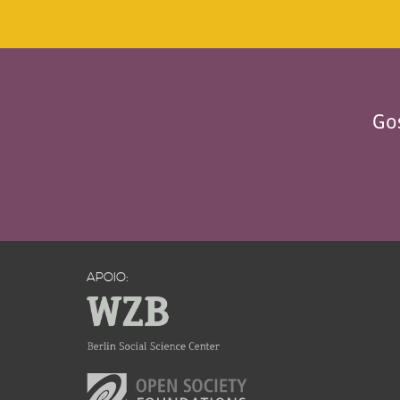
Gos
APOIO: