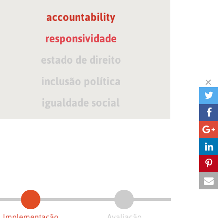
accountability
responsividade
estado de direito
inclusão política
igualdade social
Implementação
Avaliação