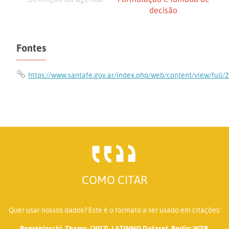
decisão
Fontes
https://www.santafe.gov.ar/index.php/web/content/view/full/
COMO CITAR
Quer usar nossos dados? Este é o formato a ser usado em citações:
Pogrebinschi, Thamy. (2017). LATINNO Dataset. Berlin: WZB.