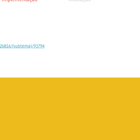
226816/(subtema)/93794