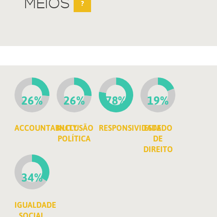
MEIOS
?
26%
26%
78%
19%
ACCOUNTABILITY
INCLUSÃO
RESPONSIVIDADE
ESTADO
POLÍTICA
DE
DIREITO
34%
IGUALDADE
SOCIAL