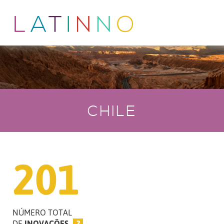
CHILE
201
NÚMERO TOTAL
DE
INOVAÇÕES
?