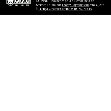
LATINNO - Inovações para a Democracia na
América Latina
por
Thamy Pogrebinschi
está sujeito
à
licença Creative Commons BY-NC-ND 4.0
.