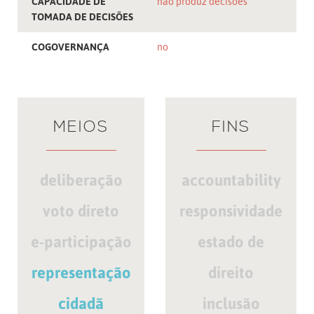
CAPACIDADE DE
não produz decisões
TOMADA DE DECISÕES
COGOVERNANÇA
no
MEIOS
FINS
deliberação
accountability
voto direto
responsividade
e-participação
estado de
representação
direito
cidadã
inclusão