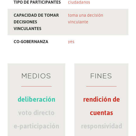
TIPO DE PARTICIPANTES
ciudadanos
CAPACIDAD DE TOMAR
toma una decisión
DECISIONES
vinculante
VINCULANTES
CO-GOBERNANZA
yes
MEDIOS
FINES
deliberación
rendición de
voto directo
cuentas
e-participación
responsividad