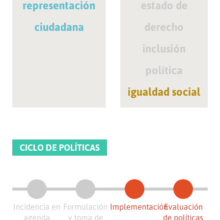
representación
estado de
ciudadana
derecho
inclusión
política
igualdad social
CICLO DE POLÍTICAS
Incidencia en
Formulación
Implementación
Evaluación
agenda
y toma de
de políticas