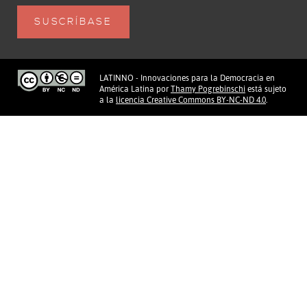
LATINNO - Innovaciones para la Democracia en
América Latina
por
Thamy Pogrebinschi
está sujeto
a la
licencia Creative Commons BY-NC-ND 4.0
.