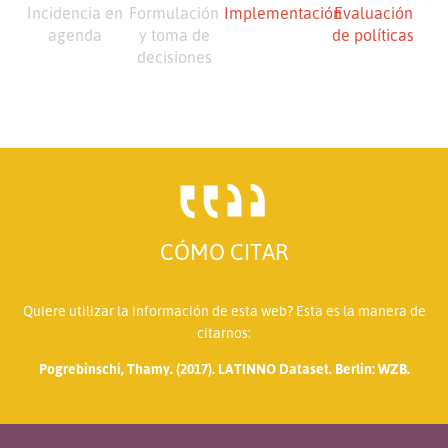
Incidencia en
Formulación
Implementación
Evaluación
agenda
y toma de
de políticas
decisiones
CÓMO CITAR
Quiere utilizar la información de esta web? Esta es la manera de
citarnos:
Pogrebinschi, Thamy. (2017). LATINNO Dataset. Berlin: WZB.