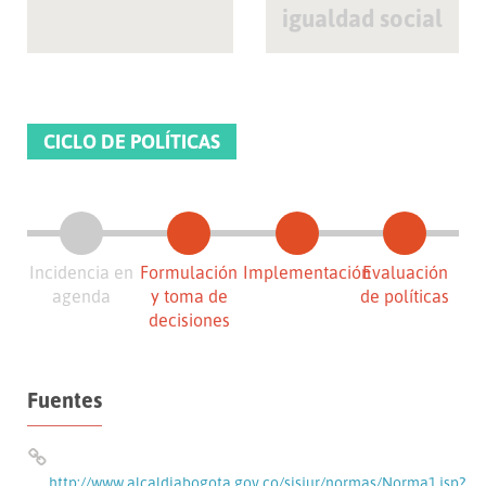
igualdad social
CICLO DE POLÍTICAS
Incidencia en
Formulación
Implementación
Evaluación
agenda
y toma de
de políticas
decisiones
Fuentes
http://www.alcaldiabogota.gov.co/sisjur/normas/Norma1.jsp?