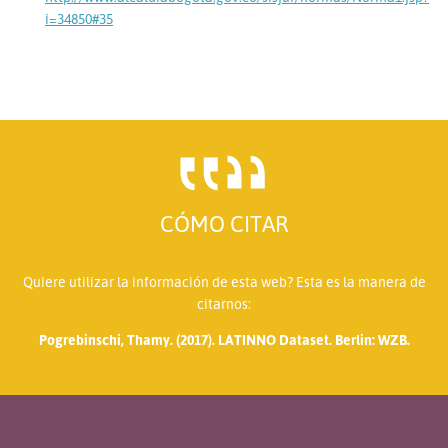
i=34850#35
CÓMO CITAR
Quiere utilizar la información de esta web? Esta es la manera de
citarnos:
Pogrebinschi, Thamy. (2017). LATINNO Dataset. Berlin: WZB.