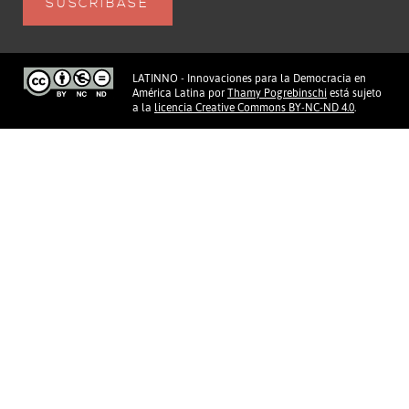
LATINNO - Innovaciones para la Democracia en
América Latina
por
Thamy Pogrebinschi
está sujeto
a la
licencia Creative Commons BY-NC-ND 4.0
.