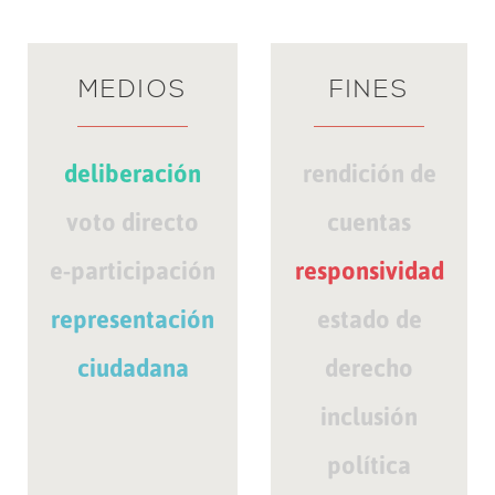
MEDIOS
FINES
deliberación
rendición de
voto directo
cuentas
e-participación
responsividad
representación
estado de
ciudadana
derecho
inclusión
política