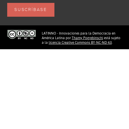
LATINNO - Innovaciones para la Democracia en
América Latina
por
Thamy Pogrebinschi
está sujeto
a la
licencia Creative Commons BY-NC-ND 4.0
.