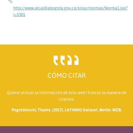
http://www.alcaldiabogota.gov.co/sisjur/normas/Norma1.jsp?
i=5301
CÓMO CITAR
Quiere utilizar la información de esta web? Esta es la manera de
citarnos:
Pogrebinschi, Thamy. (2017). LATINNO Dataset. Berlin: WZB.