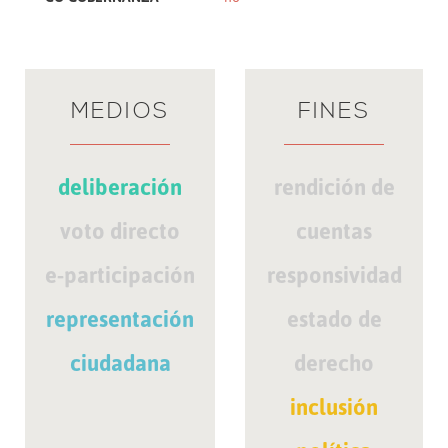
MEDIOS
FINES
deliberación
rendición de
voto directo
cuentas
e-participación
responsividad
representación
estado de
ciudadana
derecho
inclusión