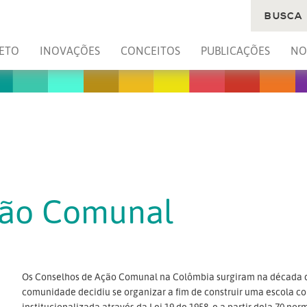
BUSCA
ETO
INOVAÇÕES
CONCEITOS
PUBLICAÇÕES
NO
ção Comunal
Os Conselhos de Ação Comunal na Colômbia surgiram na década d
comunidade decidiu se organizar a fim de construir uma escola co
institucionalizada através da Lei 19 de 1958, e a partir dela 70 norm