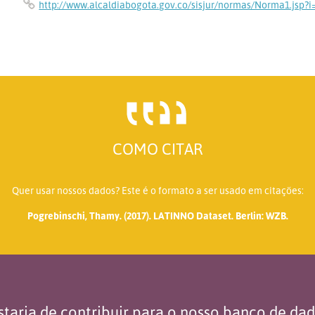
http://www.alcaldiabogota.gov.co/sisjur/normas/Norma1.jsp?i
COMO CITAR
Quer usar nossos dados? Este é o formato a ser usado em citações:
Pogrebinschi, Thamy. (2017). LATINNO Dataset. Berlin: WZB.
taria de contribuir para o nosso banco de da