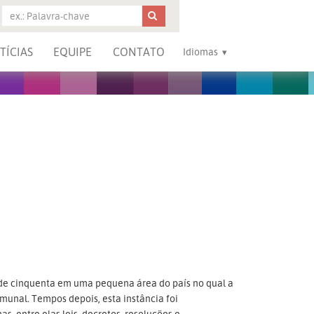
TÍCIAS
EQUIPE
CONTATO
Idiomas
e cinquenta em uma pequena área do país no qual a
munal. Tempos depois, esta instância foi
as, entre elas leis, decretos, resoluções e