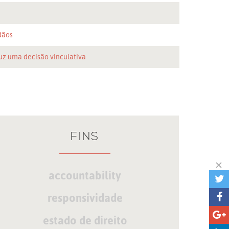
n
dãos
uz uma decisão vinculativa
FINS
accountability
responsividade
estado de direito