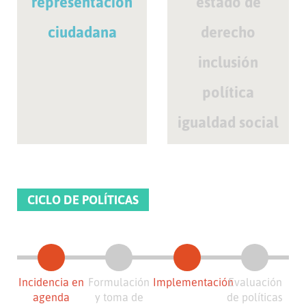
representación
estado de
ciudadana
derecho
inclusión
política
igualdad social
CICLO DE POLÍTICAS
Incidencia en
Formulación
Implementación
Evaluación
agenda
y toma de
de políticas