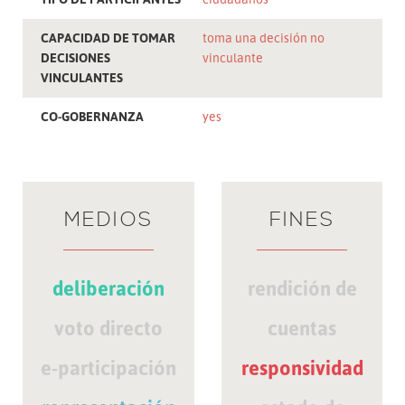
CAPACIDAD DE TOMAR
toma una decisión no
DECISIONES
vinculante
VINCULANTES
CO-GOBERNANZA
yes
MEDIOS
FINES
deliberación
rendición de
voto directo
cuentas
e-participación
responsividad