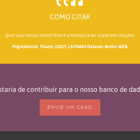
COMO CITAR
Quer usar nossos dados? Este é o formato a ser usado em citações:
Pogrebinschi, Thamy. (2017). LATINNO Dataset. Berlin: WZB.
taria de contribuir para o nosso banco de da
ENVIE UM CASO