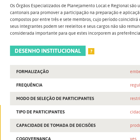
Os Órgãos Especializados de Planejamento Local e Regional são u
cantonais para promover a participação na preparação e aplicaçã
compostos por entre três e sete membros, cujo período coincidirá
seus integrantes podem ser reeleitos e seus cargos não são remun
considerada importante para que estes incorporem as preferênci
DESENHO INSTITUCIONAL
?
FORMALIZAÇÃO
embe
FREQUÊNCIA
regu
MODO DE SELEÇÃO DE PARTICIPANTES
restr
TIPO DE PARTICIPANTES
cida
CAPACIDADE DE TOMADA DE DECISÕES
prod
COGOVERNANÇA
yes