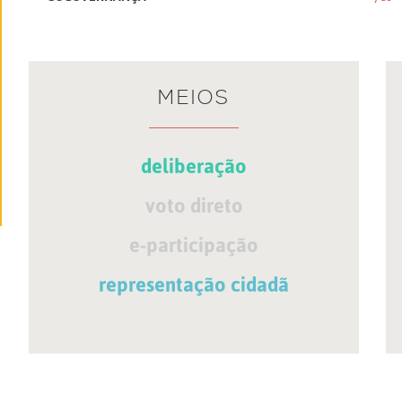
MEIOS
deliberação
voto direto
e-participação
representação cidadã