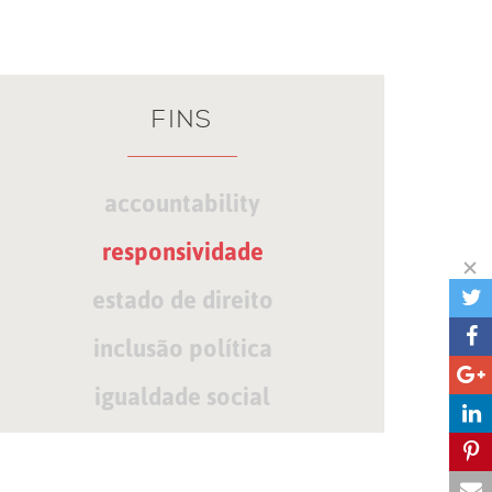
FINS
accountability
responsividade
estado de direito
inclusão política
igualdade social