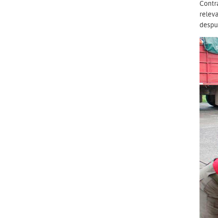
Contr
releva
despué