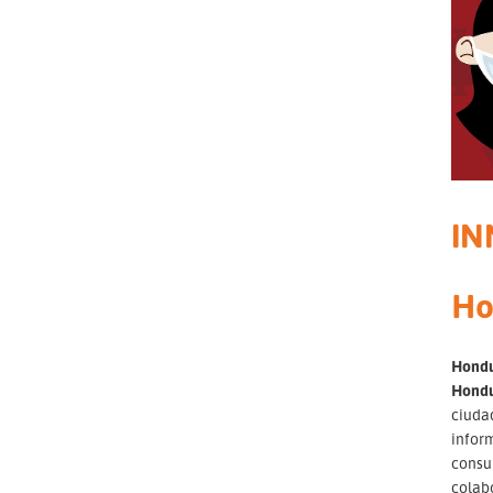
IN
Ho
Hondu
Hondur
ciudad
infor
consul
colabo