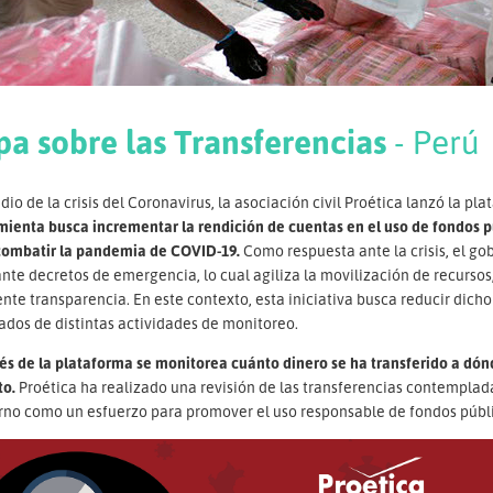
pa sobre las Transferencias
- Perú
io de la crisis del Coronavirus, la asociación civil Proética lanzó la pl
mienta busca incrementar la rendición de cuentas en el uso de fondos 
combatir la pandemia de COVID-19.
Como respuesta ante la crisis, el go
te decretos de emergencia, lo cual agiliza la movilización de recursos,
ente transparencia. En este contexto, esta iniciativa busca reducir dicho 
ados de distintas actividades de monitoreo.
és de la plataforma se monitorea cuánto dinero se ha transferido a dón
to.
Proética ha realizado una revisión de las transferencias contemplad
rno como un esfuerzo para promover el uso responsable de fondos públi