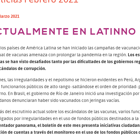
Marzo 2021
CTUALMENTE EN LATINNO
ios países de América Latina se han iniciado las campañas de vacunació
ual de vacunas amenaza con prolongar la pandemia en la región.
Los es
s se han visto desafiados tanto por las dificultades de los gobiernos re
cándalos de corrupción.
es, las irregularidades y el nepotismo se hicieron evidentes en Perú, A
 funcionarios públicos de alto rango -saltándose el orden de prioridad-
no. En Brasil, el gobierno de Río de Janeiro inició una investigación po
danos denunciaran haber sido vacunados con jeringas vacías.
 del escrutinio actual sobre los escándalos de las vacunas, varios funci
igados por irregularidades en el uso de fondos públicos destinados a l
entador panorama, el boletín de este mes presenta iniciativas ciudadan
ión de cuentas a través del monitoreo en el uso de los fondos públicos 