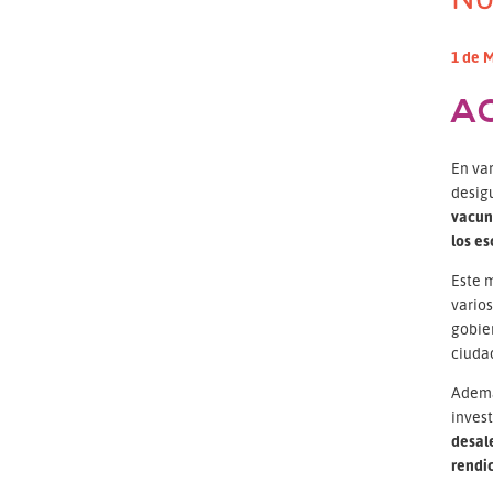
1 de 
A
En var
desig
vacuna
los es
Este m
varios
gobier
ciuda
Además
invest
desal
rendic