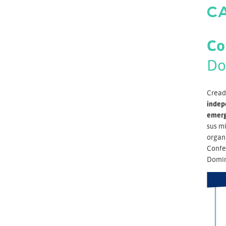
C
Co
Do
Creada
indep
emerg
sus mi
organ
Confe
Domin