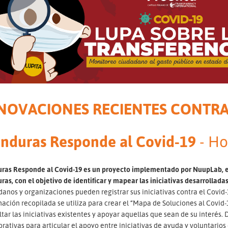
NOVACIONES RECIENTES CONTRA 
nduras Responde al Covid-19
- H
ras Responde al Covid-19 es un proyecto implementado por NuupLab, el
as, con el objetivo de identificar y mapear las iniciativas desarrollad
anos y organizaciones pueden registrar sus iniciativas contra el Covid-1
mación recopilada se utiliza para crear el “Mapa de Soluciones al Covi
tar las iniciativas existentes y apoyar aquellas que sean de su interés.
rativas para articular el apoyo entre iniciativas de ayuda y voluntarios