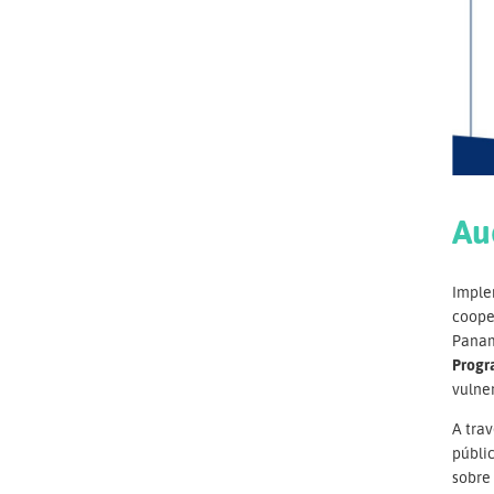
Au
Imple
cooper
Pana
Progr
vulner
A trav
públic
sobre 