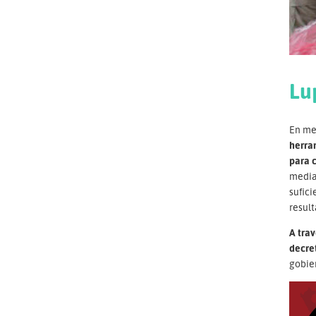
Lu
En med
herra
para 
median
sufici
result
A trav
decre
gobie