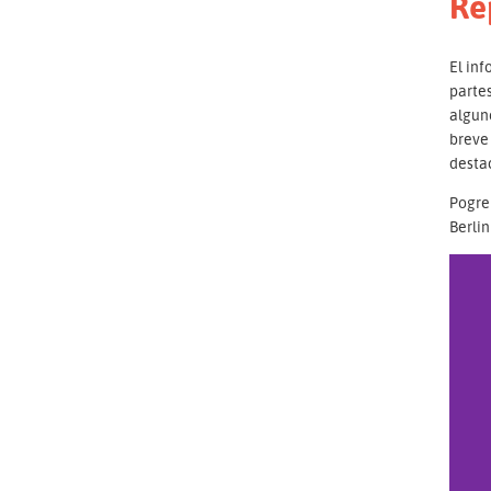
Re
El inf
partes
algun
breve
desta
Pogreb
Berli