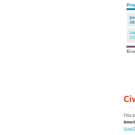
Ci
This 
Amer
SowiD