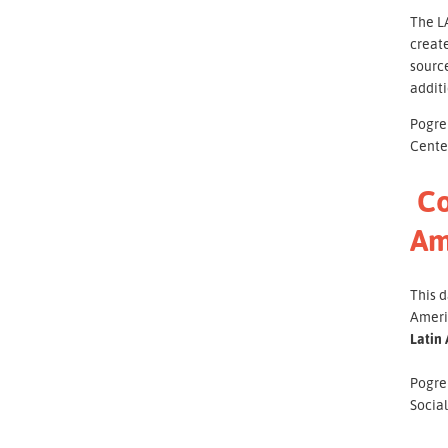
The L
creat
sourc
additi
Pogreb
Cente
Co
Am
This d
Ameri
Latin
Pogreb
Social