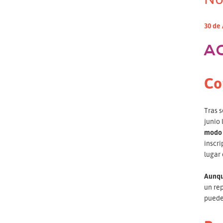
30 de
A
Co
Tras s
junio
modo e
inscri
lugar 
Aunqu
un re
puede