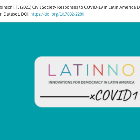
inschi, T. (2021) Civil Society Responses to COVID-19 in Latin America D
. Dataset. DOI:
https://doi.org/10.7802/2280