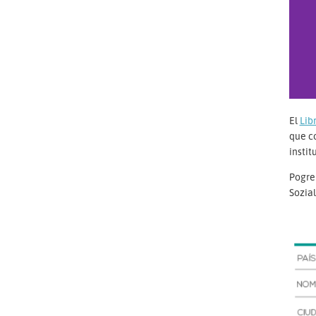
El
Lib
que co
instit
Pogreb
Sozia