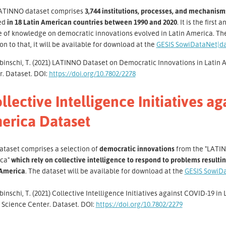
ATINNO dataset comprises
3,744 institutions, processes, and mechanisms
ed
in 18 Latin American countries between 1990 and 2020
. It is the firs
e of knowledge on democratic innovations evolved in Latin America. Th
on to that, it will be available for download at the
GESIS SowiDataNet|d
inschi, T. (2021) LATINNO Dataset on Democratic Innovations in Latin Am
r. Dataset. DOI:
https://doi.org/10.7802/2278
llective Intelligence Initiatives a
erica Dataset
ataset comprises a selection of
democratic innovations
from the "LATIN
ca"
which rely on collective intelligence to respond to problems result
 America
. The dataset will be available for download at the
GESIS SowiD
inschi, T. (2021) Collective Intelligence Initiatives against COVID-19 in
 Science Center. Dataset. DOI:
https://doi.org/10.7802/2279