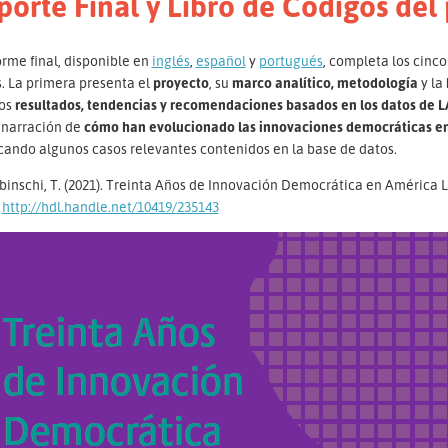
porte Final y Libro de Códigos de
orme final, disponible en
inglés
,
español
y
portugués
, completa los cinc
. La primera presenta el
proyecto
, su
marco analítico, metodología
y la
os
resultados, tendencias y recomendaciones basados en los datos de
 narración de
cómo han evolucionado las innovaciones democráticas en 
cando algunos casos relevantes contenidos en la base de datos.
inschi, T. (2021). Treinta Años de Innovación Democrática en América L
n
http://hdl.handle.net/10419/235143