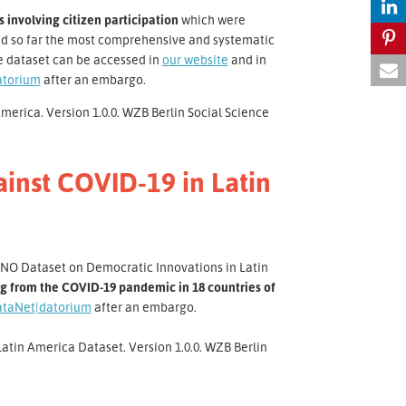
 involving citizen participation
which were
t and so far the most comprehensive and systematic
e dataset can be accessed in
our website
and in
atorium
after an embargo.
erica. Version 1.0.0. WZB Berlin Social Science
gainst COVID-19 in Latin
NO Dataset on Democratic Innovations in Latin
ing from the COVID-19 pandemic in 18 countries of
ataNet|datorium
after an embargo.
 Latin America Dataset. Version 1.0.0. WZB Berlin