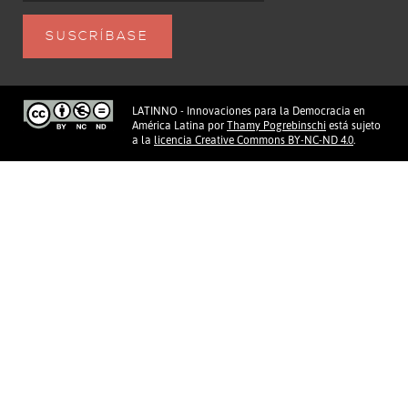
LATINNO - Innovaciones para la Democracia en
América Latina
por
Thamy Pogrebinschi
está sujeto
a la
licencia Creative Commons BY-NC-ND 4.0
.