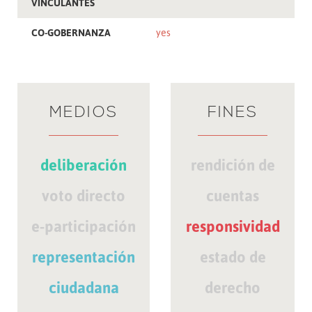
VINCULANTES
CO-GOBERNANZA
yes
MEDIOS
FINES
deliberación
rendición de
voto directo
cuentas
e-participación
responsividad
representación
estado de
ciudadana
derecho