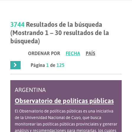
3744
Resultados de la búsqueda
(Mostrando 1 – 30 resultados de la
búsqueda)
ORDENAR POR
FECHA
PAÍS
Página
1
de
125
ARGENTINA
Observatorio de políticas públicas
El Observatorio de políticas públicas es una iniciativa
de la Universidad Nacional de Cuyo, que busca
monitorear las políticas públicas provinciales y generar
análisis y recomendaciones para mejorarlas, los cuales