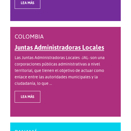
LEA MÁS
COLOMBIA
Juntas Administradoras Locales
Las Juntas Administradoras Locales -JAL- son una
corporaciones públicas administrativas a nivel
territorial, que tienen el objetivo de actuar como
enlace entre las autoridades municipales y la
ciudadanía, lo que ...
LEA MÁS