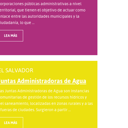
orporaciones públicas administrativas a nivel
erritorial, que tienen el objetivo de actuar como
nlace entre las autoridades municipales y la
iudadanía, lo que ...
LEA MÁS
EL SALVADOR
Juntas Administradoras de Agua
as Juntas Administradoras de Agua son instancias
omunitarias de gestión de los recursos hídricos y
el saneamiento, localizadas en zonas rurales y a las
fueras de ciudades. Surgieron a partir ...
LEA MÁS