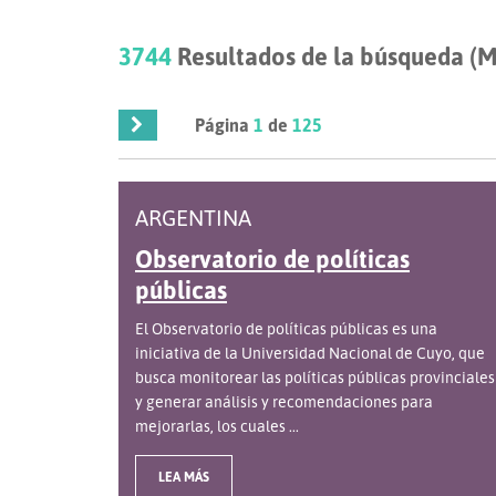
3744
Resultados de la búsqueda (M
Página
1
de
125
ARGENTINA
Observatorio de políticas
públicas
El Observatorio de políticas públicas es una
iniciativa de la Universidad Nacional de Cuyo, que
busca monitorear las políticas públicas provinciales
y generar análisis y recomendaciones para
mejorarlas, los cuales ...
LEA MÁS