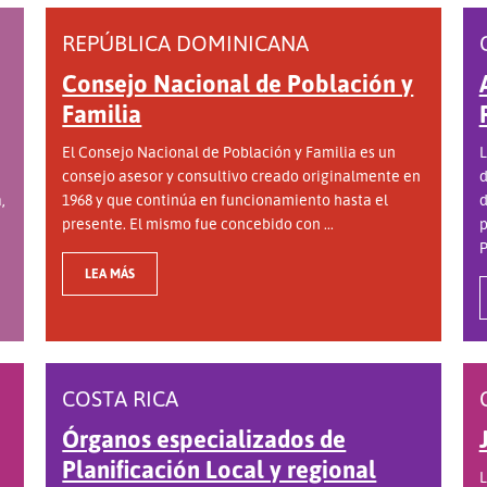
REPÚBLICA DOMINICANA
Consejo Nacional de Población y
Familia
El Consejo Nacional de Población y Familia es un
L
consejo asesor y consultivo creado originalmente en
d
,
1968 y que continúa en funcionamiento hasta el
d
presente. El mismo fue concebido con ...
p
P
LEA MÁS
COSTA RICA
Órganos especializados de
Planificación Local y regional
L