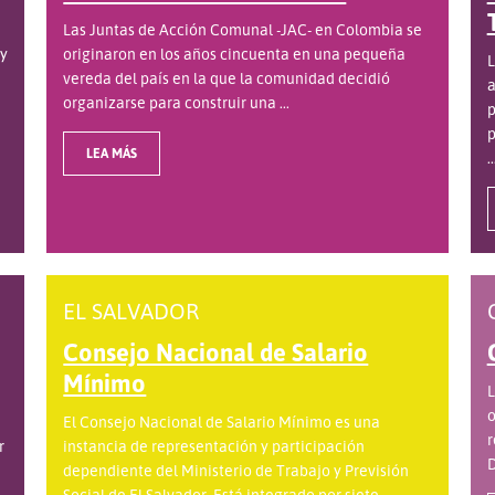
Las Juntas de Acción Comunal -JAC- en Colombia se
 y
originaron en los años cincuenta en una pequeña
L
vereda del país en la que la comunidad decidió
a
organizarse para construir una ...
p
p
LEA MÁS
..
EL SALVADOR
Consejo Nacional de Salario
Mínimo
L
o
El Consejo Nacional de Salario Mínimo es una
r
r
instancia de representación y participación
D
dependiente del Ministerio de Trabajo y Previsión
.
Social de El Salvador. Está integrado por siete