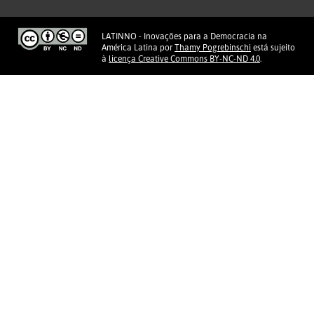
LATINNO - Inovações para a Democracia na
América Latina
por
Thamy Pogrebinschi
está sujeito
à
licença Creative Commons BY-NC-ND 4.0
.