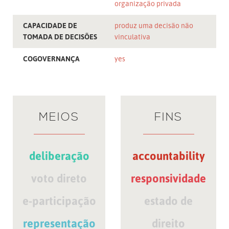
organização privada
CAPACIDADE DE
produz uma decisão não
TOMADA DE DECISÕES
vinculativa
COGOVERNANÇA
yes
MEIOS
FINS
deliberação
accountability
voto direto
responsividade
e-participação
estado de
representação
direito