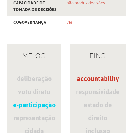
CAPACIDADE DE
não produz decisões
TOMADA DE DECISÕES
COGOVERNANÇA
yes
MEIOS
FINS
deliberação
accountability
voto direto
responsividade
e-participação
estado de
representação
direito
cidadã
inclusão