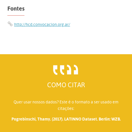
Fontes
http://hcd.convocacion.org.ar/
COMO CITAR
Quer usar nossos dados? Este é o formato a ser usado em
citações:
Pogrebinschi, Thamy. (2017). LATINNO Dataset. Berlin: WZB.