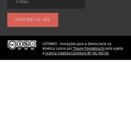
LATINNO - Inovações para a Democracia na
América Latina
por
Thamy Pogrebinschi
está sujeito
à
licença Creative Commons BY-NC-ND 4.0
.