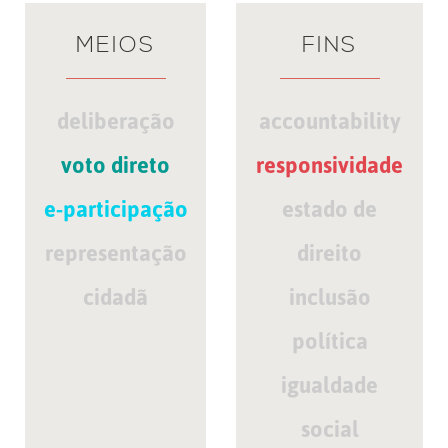
MEIOS
FINS
deliberação
accountability
voto direto
responsividade
e-participação
estado de
representação
direito
cidadã
inclusão
política
igualdade
social