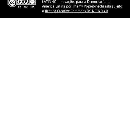
LATINNO - Inovações para a Democracia na
América Latina
por
Thamy Pogrebinschi
está sujeito
à
licença Creative Commons BY-NC-ND 4.0
.