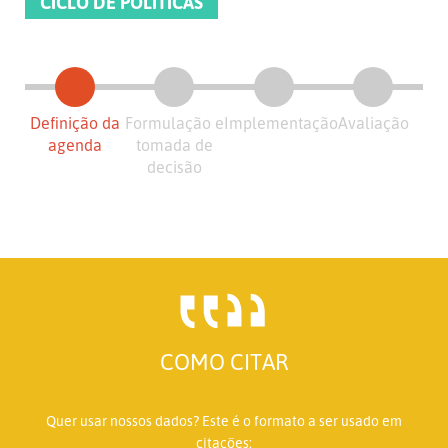
CICLO DE POLÍTICAS
Definição da
Formulação e
Implementação
Avaliação
agenda
tomada de
decisão
COMO CITAR
Quer usar nossos dados? Este é o formato a ser usado em
citações: