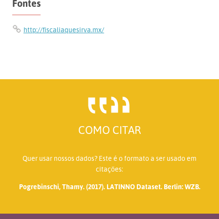
Fontes
http://fiscaliaquesirva.mx/
COMO CITAR
Quer usar nossos dados? Este é o formato a ser usado em
citações:
Pogrebinschi, Thamy. (2017). LATINNO Dataset. Berlin: WZB.