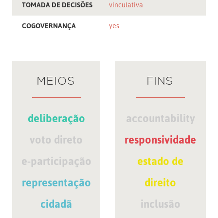
TOMADA DE DECISÕES
vinculativa
COGOVERNANÇA
yes
MEIOS
FINS
deliberação
accountability
voto direto
responsividade
e-participação
estado de
representação
direito
cidadã
inclusão