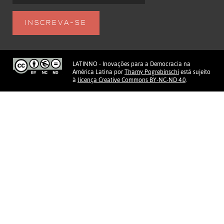
LATINNO - Inovações para a Democracia na
América Latina
por
Thamy Pogrebinschi
está sujeito
à
licença Creative Commons BY-NC-ND 4.0
.