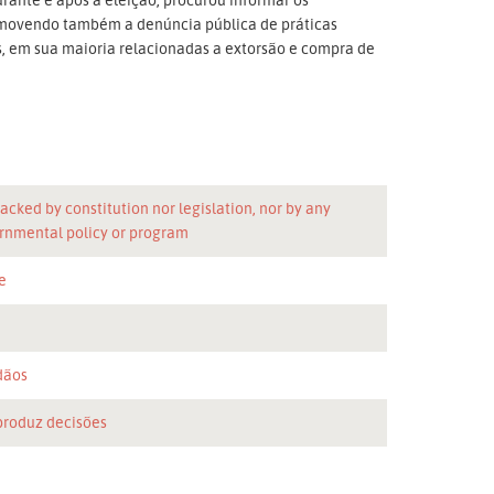
promovendo também a denúncia pública de práticas
s, em sua maioria relacionadas a extorsão e compra de
acked by constitution nor legislation, nor by any
rnmental policy or program
e
n
dãos
produz decisões