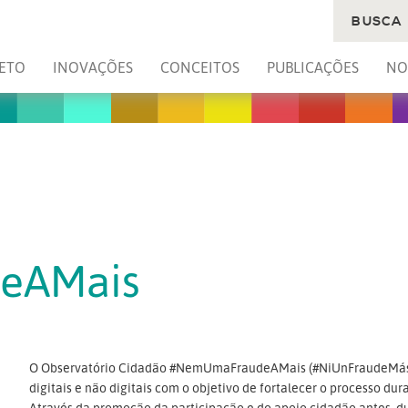
BUSCA
ETO
INOVAÇÕES
CONCEITOS
PUBLICAÇÕES
NO
eAMais
O Observatório Cidadão #NemUmaFraudeAMais (#NiUnFraudeMás) f
digitais e não digitais com o objetivo de fortalecer o processo d
Através da promoção da participação e do apoio cidadão antes, du