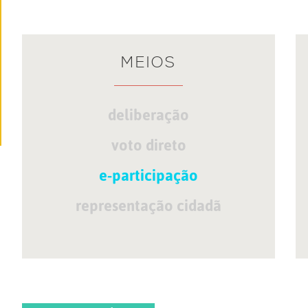
MEIOS
deliberação
voto direto
e-participação
representação cidadã