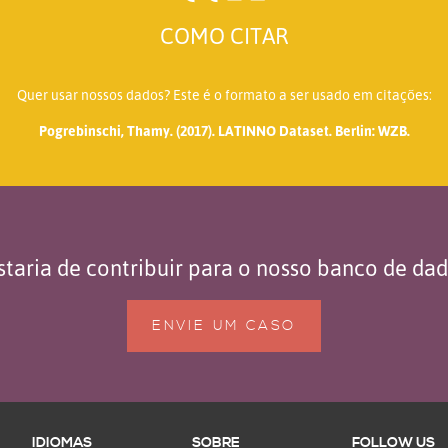
COMO CITAR
Quer usar nossos dados? Este é o formato a ser usado em citações:
Pogrebinschi, Thamy. (2017). LATINNO Dataset. Berlin: WZB.
taria de contribuir para o nosso banco de da
ENVIE UM CASO
IDIOMAS
SOBRE
FOLLOW US