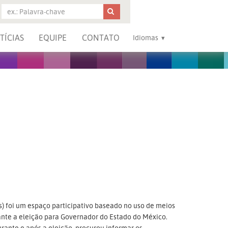
TÍCIAS
EQUIPE
CONTATO
Idiomas
oi um espaço participativo baseado no uso de meios
urante a eleição para Governador do Estado do México.
rante e após a eleição, procurou informar os