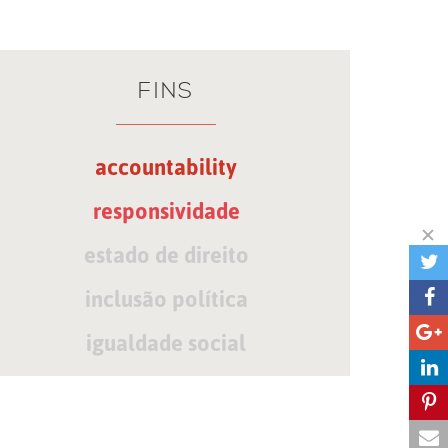
FINS
accountability
responsividade
estado de direito
inclusão política
igualdade social