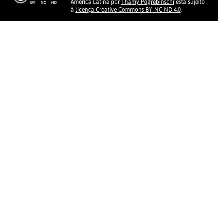
América Latina
por
Thamy Pogrebinschi
está sujeito
à
licença Creative Commons BY-NC-ND 4.0
.