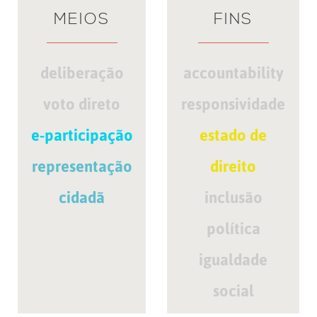
MEIOS
FINS
deliberação
accountability
voto direto
responsividade
e-participação
estado de
representação
direito
cidadã
inclusão
política
igualdade
social