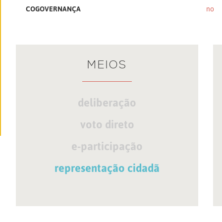
COGOVERNANÇA
no
MEIOS
deliberação
voto direto
e-participação
representação cidadã