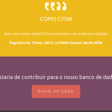
COMO CITAR
Quer usar nossos dados? Este é o formato a ser usado em citações:
Pogrebinschi, Thamy. (2017). LATINNO Dataset. Berlin: WZB.
taria de contribuir para o nosso banco de da
ENVIE UM CASO