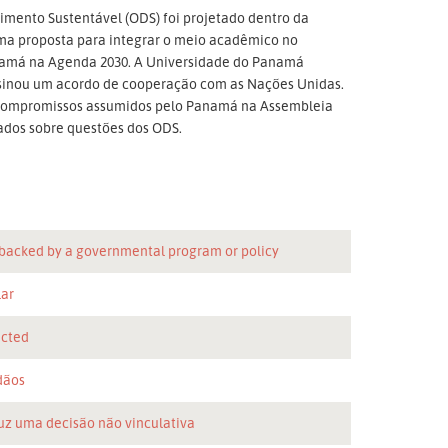
mento Sustentável (ODS) foi projetado dentro da
uma proposta para integrar o meio acadêmico no
namá na Agenda 2030. A Universidade do Panamá
ssinou um acordo de cooperação com as Nações Unidas.
 compromissos assumidos pelo Panamá na Assembleia
ados sobre questões dos ODS.
 backed by a governmental program or policy
lar
icted
dãos
uz uma decisão não vinculativa