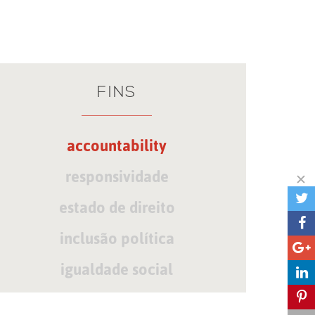
FINS
accountability
responsividade
estado de direito
inclusão política
igualdade social