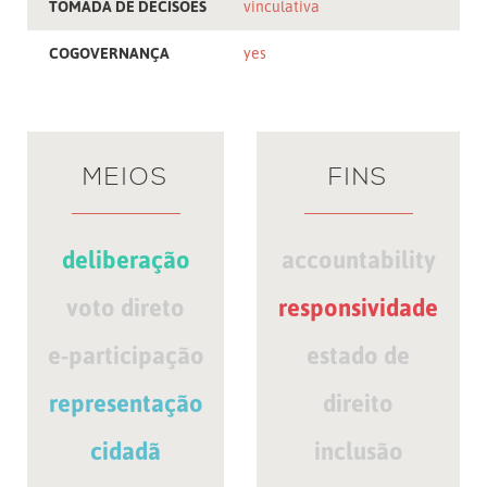
TOMADA DE DECISÕES
vinculativa
COGOVERNANÇA
yes
MEIOS
FINS
deliberação
accountability
voto direto
responsividade
e-participação
estado de
representação
direito
cidadã
inclusão