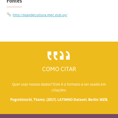
Fontes
http://plandecultura.mec.gub.uy/
COMO CITAR
Quer usar nossos dados? Este é o formato a ser usado em
citações:
Pogrebinschi, Thamy. (2017). LATINNO Dataset. Berlin: WZB.