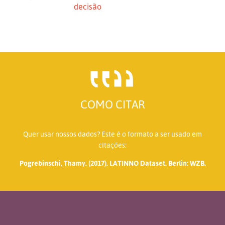
decisão
COMO CITAR
Quer usar nossos dados? Este é o formato a ser usado em
citações:
Pogrebinschi, Thamy. (2017). LATINNO Dataset. Berlin: WZB.