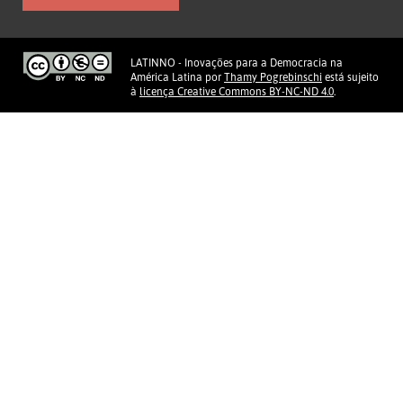
LATINNO - Inovações para a Democracia na
América Latina
por
Thamy Pogrebinschi
está sujeito
à
licença Creative Commons BY-NC-ND 4.0
.