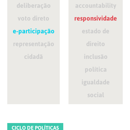
deliberação
accountability
voto direto
responsividade
e-participação
estado de
representação
direito
cidadã
inclusão
política
igualdade
social
CICLO DE POLÍTICAS