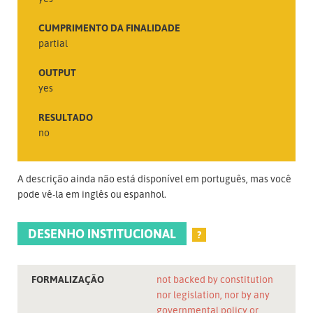
CUMPRIMENTO DA FINALIDADE
partial
OUTPUT
yes
RESULTADO
no
A descrição ainda não está disponível em português, mas você
pode vê-la em inglês ou espanhol.
DESENHO INSTITUCIONAL
?
FORMALIZAÇÃO
not backed by constitution
nor legislation, nor by any
governmental policy or