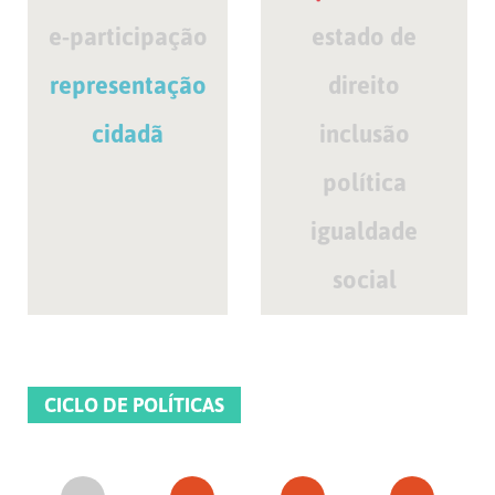
e-participação
estado de
representação
direito
cidadã
inclusão
política
igualdade
social
CICLO DE POLÍTICAS