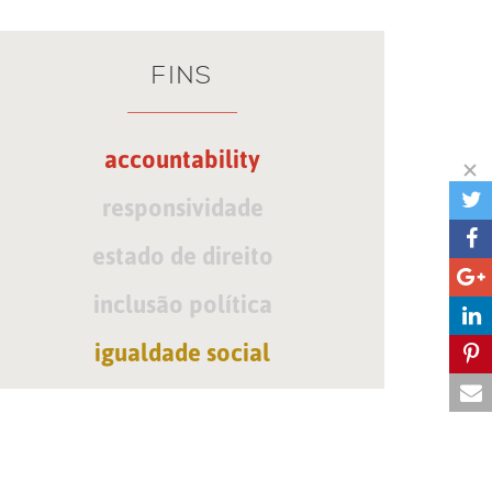
FINS
accountability
responsividade
estado de direito
inclusão política
igualdade social