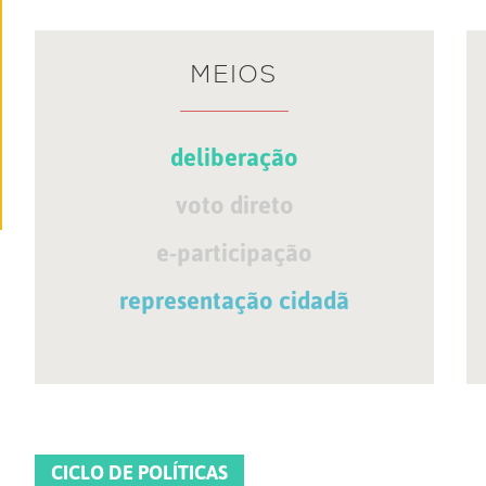
MEIOS
deliberação
voto direto
e-participação
representação cidadã
CICLO DE POLÍTICAS