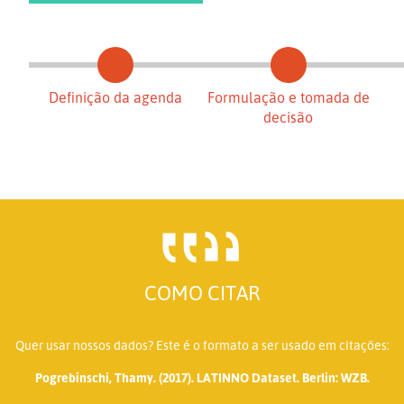
Definição da agenda
Formulação e tomada de
decisão
COMO CITAR
Quer usar nossos dados? Este é o formato a ser usado em citações:
Pogrebinschi, Thamy. (2017). LATINNO Dataset. Berlin: WZB.