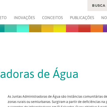
BUSCA
ETO
INOVAÇÕES
CONCEITOS
PUBLICAÇÕES
NO
radoras de Água
As Juntas Administradoras de Água são instâncias comunitárias d
zonas rurais ou semiurbanas. Surgiram a partir de deficiências n
e carentes de infraestruturas em El Salvador. O seu objetivo é par