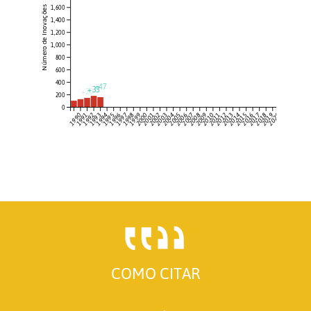
1,600
Número de Inovações
1,400
1,200
1,000
800
600
400
+47
+33
+20
200
0
1990
1991
1992
1993
1994
1995
1996
1997
1998
1999
2000
2001
2002
2003
2004
2005
2006
2007
2008
2009
2010
2011
2012
2013
2014
2015
2016
2017
2018
2019
2020
COMO CITAR