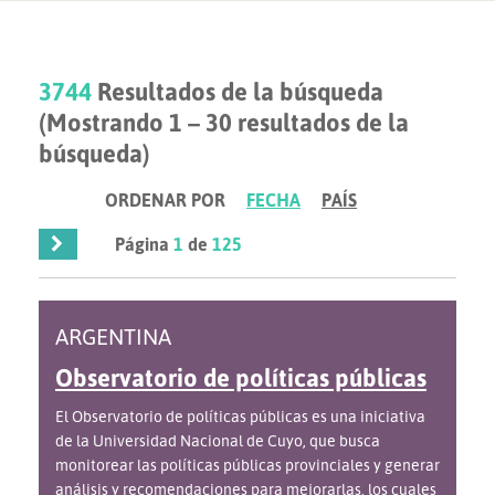
3744
Resultados de la búsqueda
(Mostrando 1 – 30 resultados de la
búsqueda)
ORDENAR POR
FECHA
PAÍS
Página
1
de
125
ARGENTINA
Observatorio de políticas públicas
El Observatorio de políticas públicas es una iniciativa
de la Universidad Nacional de Cuyo, que busca
monitorear las políticas públicas provinciales y generar
análisis y recomendaciones para mejorarlas, los cuales