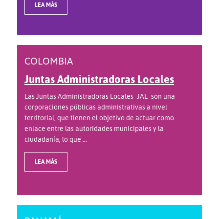
LEA MÁS
COLOMBIA
Juntas Administradoras Locales
Las Juntas Administradoras Locales -JAL- son una
corporaciones públicas administrativas a nivel
territorial, que tienen el objetivo de actuar como
enlace entre las autoridades municipales y la
ciudadanía, lo que ...
LEA MÁS