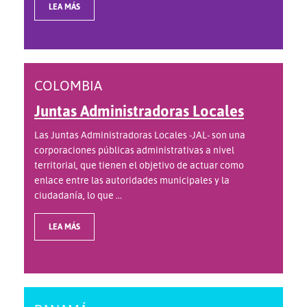
LEA MÁS
COLOMBIA
Juntas Administradoras Locales
Las Juntas Administradoras Locales -JAL- son una
corporaciones públicas administrativas a nivel
territorial, que tienen el objetivo de actuar como
enlace entre las autoridades municipales y la
ciudadanía, lo que ...
LEA MÁS