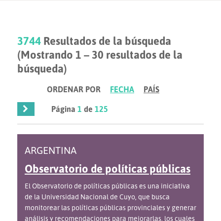
3744
Resultados de la búsqueda
(Mostrando 1 – 30 resultados de la
búsqueda)
ORDENAR POR
FECHA
PAÍS
Página
1
de
125
ARGENTINA
Observatorio de políticas públicas
El Observatorio de políticas públicas es una iniciativa
de la Universidad Nacional de Cuyo, que busca
monitorear las políticas públicas provinciales y generar
análisis y recomendaciones para mejorarlas, los cuales