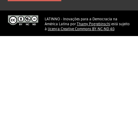
LATINNO - Inovações para a Democracia na
América Latina
por
Thamy Pogrebinschi
está sujeito
à
licença Creative Commons BY-NC-ND 4.0
.