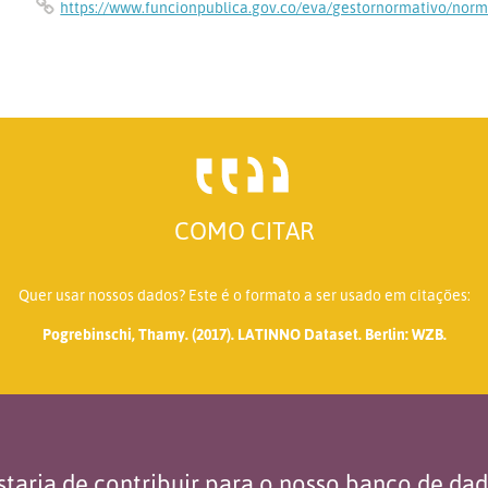
https://www.funcionpublica.gov.co/eva/gestornormativo/norm
COMO CITAR
Quer usar nossos dados? Este é o formato a ser usado em citações:
Pogrebinschi, Thamy. (2017). LATINNO Dataset. Berlin: WZB.
taria de contribuir para o nosso banco de da