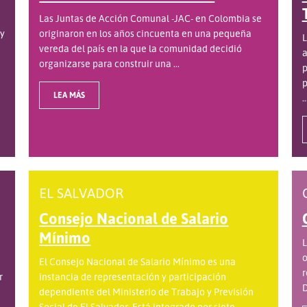
Las Juntas de Acción Comunal -JAC- en Colombia se
 y
originaron en los años cincuenta en una pequeña
L
vereda del país en la que la comunidad decidió
a
organizarse para construir una ...
p
p
LEA MÁS
..
EL SALVADOR
Consejo Nacional de Salario
Mínimo
L
o
El Consejo Nacional de Salario Mínimo es una
r
r
instancia de representación y participación
D
dependiente del Ministerio de Trabajo y Previsión
.
Social de El Salvador. Está integrado por siete