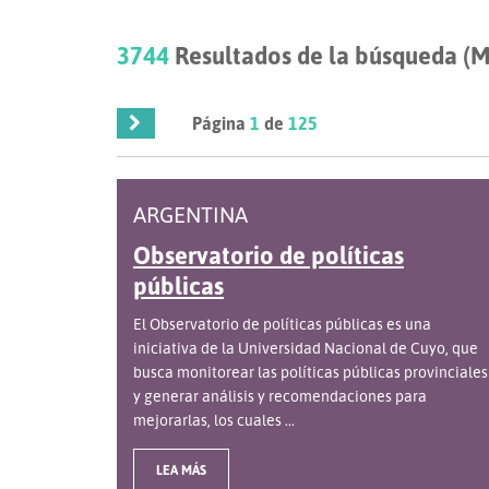
3744
Resultados de la búsqueda (M
Página
1
de
125
ARGENTINA
Observatorio de políticas
públicas
El Observatorio de políticas públicas es una
iniciativa de la Universidad Nacional de Cuyo, que
busca monitorear las políticas públicas provinciales
y generar análisis y recomendaciones para
mejorarlas, los cuales ...
LEA MÁS