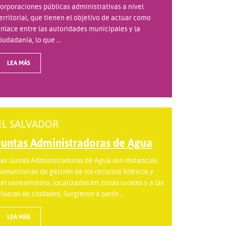
orporaciones públicas administrativas a nivel
erritorial, que tienen el objetivo de actuar como
nlace entre las autoridades municipales y la
iudadanía, lo que ...
LEA MÁS
EL SALVADOR
Juntas Administradoras de Agua
as Juntas Administradoras de Agua son instancias
omunitarias de gestión de los recursos hídricos y
el saneamiento, localizadas en zonas rurales y a las
fueras de ciudades. Surgieron a partir ...
LEA MÁS