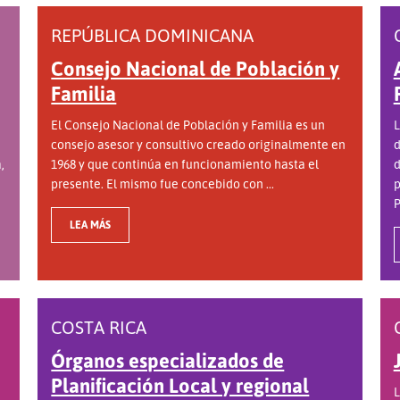
REPÚBLICA DOMINICANA
Consejo Nacional de Población y
Familia
El Consejo Nacional de Población y Familia es un
L
consejo asesor y consultivo creado originalmente en
d
,
1968 y que continúa en funcionamiento hasta el
d
presente. El mismo fue concebido con ...
p
P
LEA MÁS
COSTA RICA
Órganos especializados de
Planificación Local y regional
L