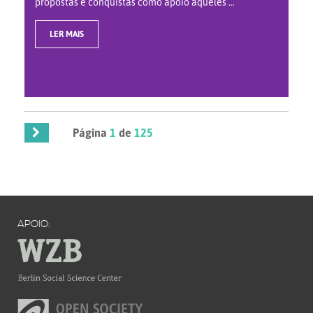
propostas e conquistas como apoio àqueles ...
LER MAIS
Página
1
de
125
APOIO: