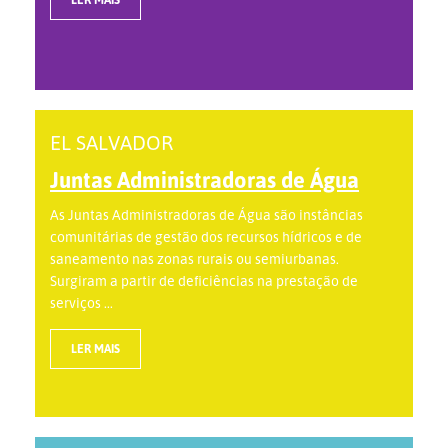
EL SALVADOR
Juntas Administradoras de Água
As Juntas Administradoras de Água são instâncias
comunitárias de gestão dos recursos hídricos e de
saneamento nas zonas rurais ou semiurbanas.
Surgiram a partir de deficiências na prestação de
serviços ...
LER MAIS