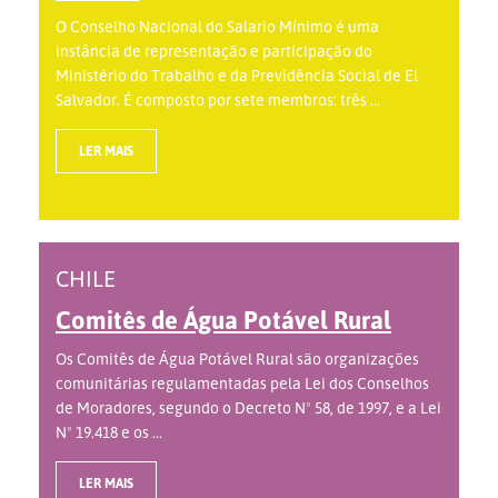
O Conselho Nacional do Salario Mínimo é uma
instância de representação e participação do
Ministério do Trabalho e da Previdência Social de El
Salvador. É composto por sete membros: três ...
LER MAIS
CHILE
Comitês de Água Potável Rural
Os Comitês de Água Potável Rural são organizações
comunitárias regulamentadas pela Lei dos Conselhos
de Moradores, segundo o Decreto Nº 58, de 1997, e a Lei
Nº 19.418 e os ...
LER MAIS