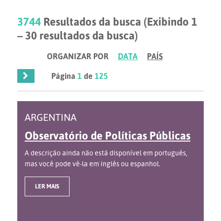
3744
Resultados da busca (Exibindo 1
– 30 resultados da busca)
ORGANIZAR POR
DATA
PAÍS
Página
1
de
125
ARGENTINA
Observatório de Políticas Públicas
A descrição ainda não está disponível em português,
mas você pode vê-la em inglês ou espanhol.
LER MAIS