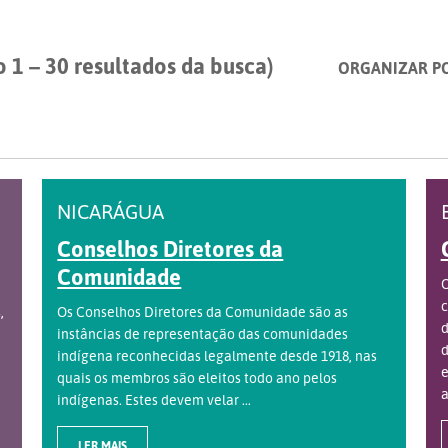
 1 – 30 resultados da busca)
ORGANIZAR P
NICARÁGUA
Conselhos Diretores da
Comunidade
O
c
,
Os Conselhos Diretores da Comunidade são as
d
instâncias de representação das comunidades
d
indígena reconhecidas legalmente desde 1918, nas
e
quais os membros são eleitos todo ano pelos
a
indígenas. Estes devem velar ...
LER MAIS