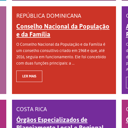
REPÚBLICA DOMINICANA
Conselho Nacional da População
e da Família
O Conselho Nacional da População e da Família é
O
um conselho consultivo criado em 1968 e que, até
d
2016, seguia em funcionamento. Ele foi concebido
d
com duas funções principais: a ...
p
A
LER MAIS
COSTA RICA
Órgãos Especializados de
Planejamento Local e Regional