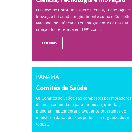
O Conselho Consultivo sobre Ciência, Tecnologia e
Inovação foi criado originalmente como o Conselho
Nacional de Ciência e Tecnologia em 1968 e a sua
criação foi reiterada em 1991 com ...
LER MAIS
PANAMÁ
Comitês de Saúde
Os Comitês de Saúde são compostos por moradores
de uma comunidade para promover, orientar,
planejar, implementar e avaliar os programas do
ministério da saúde. Eles podem ser organizados e
todas ...