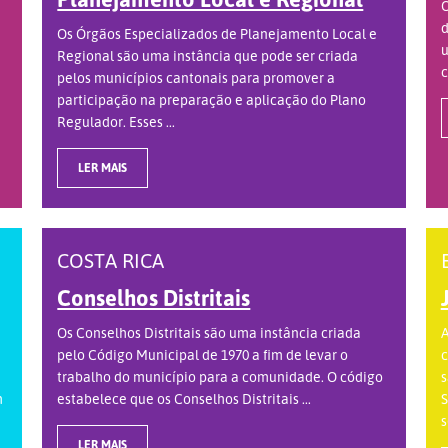
O
d
Os Órgãos Especializados de Planejamento Local e
u
Regional são uma instância que pode ser criada
c
pelos municípios cantonais para promover a
participação na preparação e aplicação do Plano
Regulador. Esses ...
LER MAIS
COSTA RICA
Conselhos Distritais
Os Conselhos Distritais são uma instância criada
A
pelo Código Municipal de 1970 a fim de levar o
c
trabalho do município para a comunidade. O código
s
m
estabelece que os Conselhos Distritais ...
S
s
LER MAIS