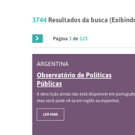
3744
Resultados da busca (Exibindo
Página
1
de
125
ARGENTINA
Observatório de Políticas
Públicas
A descrição ainda não está disponível em português
mas você pode vê-la em inglês ou espanhol.
LER MAIS