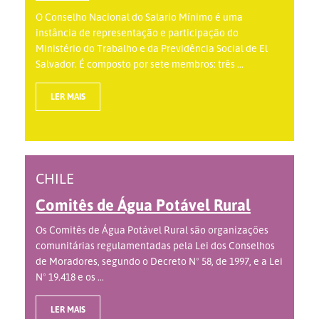
O Conselho Nacional do Salario Mínimo é uma
instância de representação e participação do
Ministério do Trabalho e da Previdência Social de El
Salvador. É composto por sete membros: três ...
LER MAIS
CHILE
Comitês de Água Potável Rural
Os Comitês de Água Potável Rural são organizações
comunitárias regulamentadas pela Lei dos Conselhos
de Moradores, segundo o Decreto Nº 58, de 1997, e a Lei
Nº 19.418 e os ...
LER MAIS