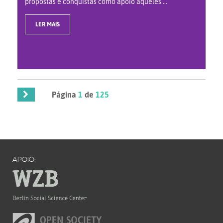
propostas e conquistas como apoio àqueles ...
LER MAIS
Página
1
de
125
APOIO: