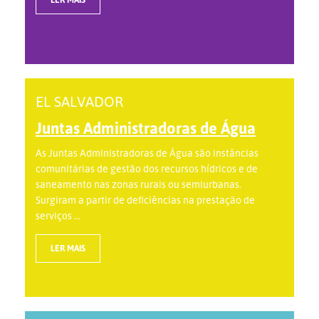
EL SALVADOR
Juntas Administradoras de Água
As Juntas Administradoras de Água são instâncias
comunitárias de gestão dos recursos hídricos e de
saneamento nas zonas rurais ou semiurbanas.
Surgiram a partir de deficiências na prestação de
serviços ...
LER MAIS