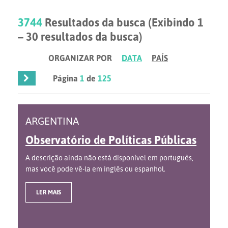
3744
Resultados da busca (Exibindo 1
– 30 resultados da busca)
ORGANIZAR POR
DATA
PAÍS
Página
1
de
125
ARGENTINA
Observatório de Políticas Públicas
A descrição ainda não está disponível em português,
mas você pode vê-la em inglês ou espanhol.
LER MAIS