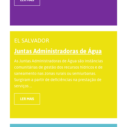
EL SALVADOR
Juntas Administradoras de Água
As Juntas Administradoras de Água são instâncias
comunitárias de gestão dos recursos hídricos e de
saneamento nas zonas rurais ou semiurbanas.
Surgiram a partir de deficiências na prestação de
serviços ...
LER MAIS