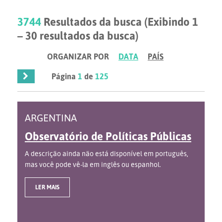
3744
Resultados da busca (Exibindo 1
– 30 resultados da busca)
ORGANIZAR POR
DATA
PAÍS
Página
1
de
125
ARGENTINA
Observatório de Políticas Públicas
A descrição ainda não está disponível em português,
mas você pode vê-la em inglês ou espanhol.
LER MAIS