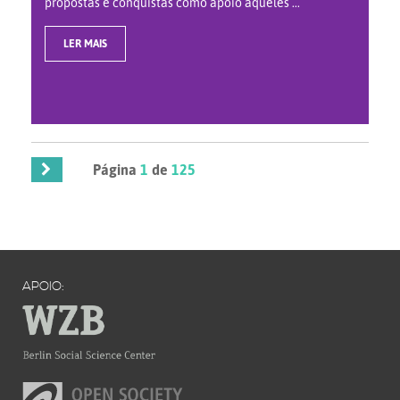
propostas e conquistas como apoio àqueles ...
LER MAIS
Página
1
de
125
APOIO: