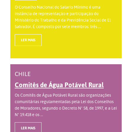
O Conselho Nacional do Salario Mínimo é uma
instância de representação e participação do
Ministério do Trabalho e da Previdência Social de El
Salvador. É composto por sete membros: três ...
LER MAIS
CHILE
Comitês de Água Potável Rural
Os Comitês de Água Potável Rural são organizações
comunitárias regulamentadas pela Lei dos Conselhos
de Moradores, segundo o Decreto Nº 58, de 1997, e a Lei
Nº 19.418 e os ...
LER MAIS